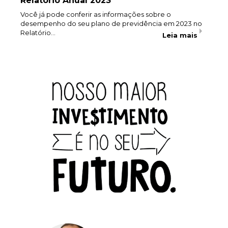
Relatório Anual 2023
Você já pode conferir as informações sobre o
desempenho do seu plano de previdência em 2023 no
Relatório…
Leia mais